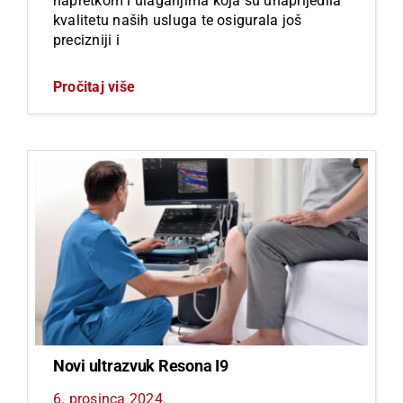
napretkom i ulaganjima koja su unaprijedila
kvalitetu naših usluga te osigurala još
precizniji i
Pročitaj više
Novi ultrazvuk Resona I9
6. prosinca 2024.