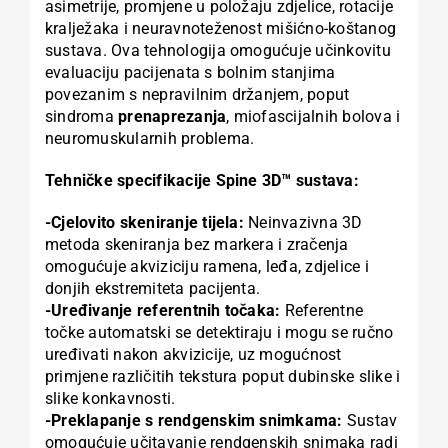
asimetrije, promjene u položaju zdjelice, rotacije
kralježaka i neuravnoteženost mišićno-koštanog
sustava. Ova tehnologija omogućuje učinkovitu
evaluaciju pacijenata s bolnim stanjima
povezanim s nepravilnim držanjem, poput
sindroma
prenaprezanja
, miofascijalnih bolova i
neuromuskularnih problema.
Tehničke specifikacije Spine 3D™ sustava:
-Cjelovito skeniranje tijela:
Neinvazivna 3D
metoda skeniranja bez markera i zračenja
omogućuje akviziciju ramena, leđa, zdjelice i
donjih ekstremiteta pacijenta.
-Uređivanje referentnih točaka:
Referentne
točke automatski se detektiraju i mogu se ručno
uređivati nakon akvizicije, uz mogućnost
primjene različitih tekstura poput dubinske slike i
slike konkavnosti.
-Preklapanje s rendgenskim snimkama:
Sustav
omogućuje učitavanje rendgenskih snimaka radi