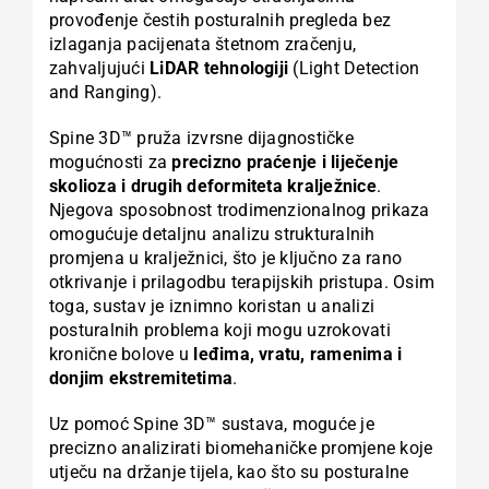
provođenje čestih posturalnih pregleda bez
izlaganja pacijenata štetnom zračenju,
zahvaljujući
LiDAR tehnologiji
(Light Detection
and Ranging).
Spine 3D™ pruža izvrsne dijagnostičke
mogućnosti za
precizno praćenje i liječenje
skolioza i drugih deformiteta kralježnice
.
Njegova sposobnost trodimenzionalnog prikaza
omogućuje detaljnu analizu strukturalnih
promjena u kralježnici, što je ključno za rano
otkrivanje i prilagodbu terapijskih pristupa. Osim
toga, sustav je iznimno koristan u analizi
posturalnih problema koji mogu uzrokovati
kronične bolove u
leđima, vratu, ramenima i
donjim ekstremitetima
.
Uz pomoć Spine 3D™ sustava, moguće je
precizno analizirati biomehaničke promjene koje
utječu na držanje tijela, kao što su posturalne