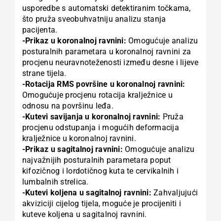
usporedbe s automatski detektiranim točkama,
što pruža sveobuhvatniju analizu stanja
pacijenta.
-Prikaz u koronalnoj ravnini:
Omogućuje analizu
posturalnih parametara u koronalnoj ravnini za
procjenu neuravnoteženosti između desne i lijeve
strane tijela.
-Rotacija RMS površine u koronalnoj ravnini:
Omogućuje procjenu rotacija kralježnice u
odnosu na površinu leđa.
-Kutevi savijanja u koronalnoj ravnini:
Pruža
procjenu odstupanja i mogućih deformacija
kralježnice u koronalnoj ravnini.
-Prikaz u sagitalnoj ravnini:
Omogućuje analizu
najvažnijih posturalnih parametara poput
kifozičnog i lordotičnog kuta te cervikalnih i
lumbalnih strelica.
-Kutevi koljena u sagitalnoj ravnini:
Zahvaljujući
akviziciji cijelog tijela, moguće je procijeniti i
kuteve koljena u sagitalnoj ravnini.