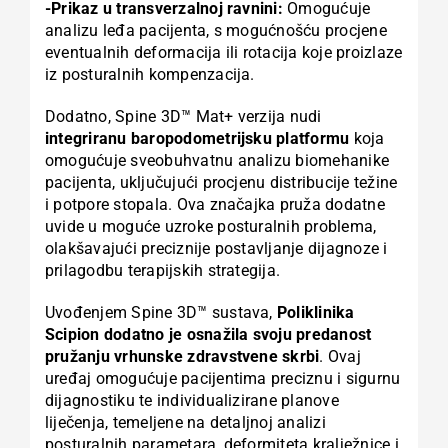
-Prikaz u transverzalnoj ravnini:
Omogućuje
analizu leđa pacijenta, s mogućnošću procjene
eventualnih deformacija ili rotacija koje proizlaze
iz posturalnih kompenzacija.
Dodatno, Spine 3D™ Mat+ verzija nudi
integriranu baropodometrijsku platformu
koja
omogućuje sveobuhvatnu analizu biomehanike
pacijenta, uključujući procjenu distribucije težine
i potpore stopala. Ova značajka pruža dodatne
uvide u moguće uzroke posturalnih problema,
olakšavajući preciznije postavljanje dijagnoze i
prilagodbu terapijskih strategija.
Uvođenjem Spine 3D™ sustava,
Poliklinika
Scipion dodatno je osnažila svoju predanost
pružanju vrhunske zdravstvene skrbi
. Ovaj
uređaj omogućuje pacijentima preciznu i sigurnu
dijagnostiku te individualizirane planove
liječenja, temeljene na detaljnoj analizi
posturalnih parametara, deformiteta kralježnice i