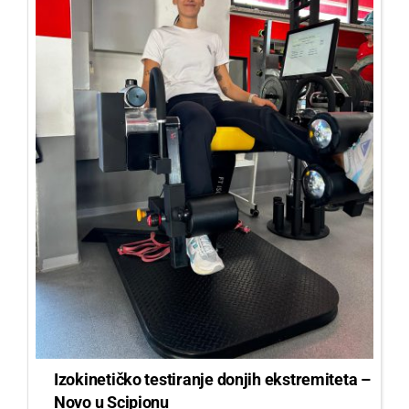
Izokinetičko testiranje donjih ekstremiteta –
Novo u Scipionu