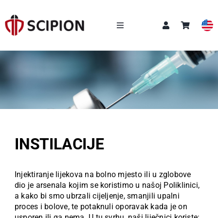
Skip
to
content
Toggle
Navigation
NAŠE USLUGE
SCIPION AKADEMIJA
Q&A
INSTILACIJE
O NAMA
Injektiranje lijekova na bolno mjesto ili u zglobove
NOVOSTI
dio je arsenala kojim se koristimo u našoj Poliklinici,
a kako bi smo ubrzali cijeljenje, smanjili upalni
proces i bolove, te potaknuli oporavak kada je on
KONTAKT
usporen ili ga nema. U tu svrhu, naši liječnici koriste: