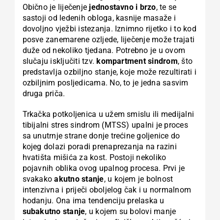
Obično je liječenje
jednostavno i brzo
, te se
sastoji od ledenih obloga, kasnije masaže i
dovoljno vježbi istezanja. Iznimno rijetko i to kod
posve zanemarene ozljede, liječenje može trajati
duže od nekoliko tjedana. Potrebno je u ovom
slučaju isključiti tzv.
kompartment sindrom
, što
predstavlja ozbiljno stanje, koje može rezultirati i
ozbiljnim posljedicama. No, to je jedna sasvim
druga priča.
Trkačka potkoljenica u užem smislu ili medijalni
tibijalni stres sindrom (MTSS) upalni je proces
sa unutrnje strane donje trećine goljenice do
kojeg dolazi poradi prenaprezanja na razini
hvatišta mišića za kost. Postoji nekoliko
pojavnih oblika ovog upalnog procesa. Prvi je
svakako
akutno stanje
, u kojem je bolnost
intenzivna i priječi oboljelog čak i u normalnom
hodanju. Ona ima tendenciju prelaska u
subakutno stanje
, u kojem su bolovi manje