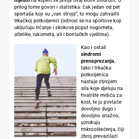
mjesto
na kojem se javlja ovaj bolni sindrom. U
prilog tome govori i statistika: čak jedan od pet
sportaša koji su „van stroja”, to mogu zahvaliti
trkačkoj potkoljenici (odnosi se na sportove koji
uključuju trčanje i skokove poput nogometa,
atletike, rukometa, ali i borilačkih vještina).
Kao i ostali
sindromi
prenaprezanja
,
tako i trkačka
potkoljenica
nastaje zbrojem
sila koje djeluju na
hvatište mišića za
kost, te ju povlače
dovoljno dugo i
dovoljno snažno,
uzrokuju
mikrooštećenja, čiji
zbroj prevazilazi