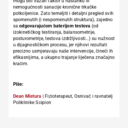
mogu biti važan faktor u nastanku ili
nemogućnosti sanacije kronične trkačke
potkoljenice. Zato temeljiti i detaljni pregled svih
spomenutih (i nespomenutih struktura), zajedno
sa
odgovarajućom baterijom testova
(od
izokinetičkog testiranja, balansometrije,
posturometrije, testova izdržljivosti…) su nužnost
u dijagnostičkom procesu, jer njihovi rezultati
precizno usmjeravaju naše intervencije, čineći ih
efikasnijima, a ukupno trajanje liječena značajno
kraćim.
Piše:
Dean Mistura
| Fizioterapeut, Osnivač i ravnatelj
Poliklinike Scipion