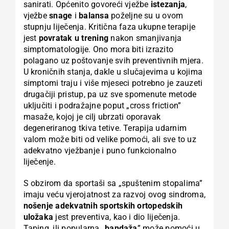
sanirati. Općenito govoreći vježbe
istezanja
,
vježbe
snage
i
balansa
poželjne su u ovom
stupnju liječenja. Kritična faza ukupne terapije
jest
povratak u trening
nakon smanjivanja
simptomatologije. Ono mora biti izrazito
polagano uz poštovanje svih preventivnih mjera.
U kroničnih stanja, dakle u slučajevima u kojima
simptomi traju i više mjeseci potrebno je zauzeti
drugačiji pristup, pa uz sve spomenute metode
uključiti i podražajne poput „cross friction”
masaže, kojoj je cilj ubrzati oporavak
degeneriranog tkiva tetive. Terapija udarnim
valom može biti od velike pomoći, ali sve to uz
adekvatno vježbanje i puno funkcionalno
liječenje.
S obzirom da sportaši sa „spuštenim stopalima”
imaju veću vjerojatnost za razvoj ovog sindroma,
nošenje adekvatnih sportskih ortopedskih
uložaka
jest preventiva, kao i dio liječenja.
Taping, ili popularna
„bandaža
” može pomoći u