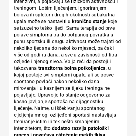
intenzivni, a pojačvaju se fizičkom aktivnošću i
treningom. Lošim liječenjem, ignoriranjem
bolova ili spletom drugih okolnosti subakutna
upala može se nastaviti u
kronično stanje
koje
se izuzetno teško liječi. Sama terapija od prve
pojave simptoma pa do potpunog povratka u
punu sportsku ili drugu aktivnost može trajati od
nekoliko tjedana do nekoliko mjeseci, pa čak i
više od godinu dana, a sve u zavisnosti od tipa
ozljede i njenog nivoa. Valja reći da postoji i
takozvana
tranzitorna bolna potkoljenica
, u
kojoj postoje svi simptomi upale, ali se posve
spontano povlači nakon nekoliko dana
mirovanja i u kasnijem se tijeku treninga ne
pojavljuje. Upravo je to stanje odgovorno za
kasno javljanje sportaša na dijagnostiku i
liječenje. Naime, u iščekivanju spontanog
cijeljenja mnogi ozlijeđeni sportaši nastavljaju
treniranje istim ili tek nešto smanjenim
intenzitetom, što
dodatno razvija patološki
proces i povećava oštećenje mekih tkiva
.