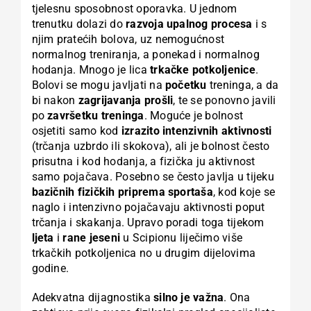
tjelesnu sposobnost oporavka. U jednom
trenutku dolazi do
razvoja upalnog procesa
i s
njim pratećih bolova, uz nemogućnost
normalnog treniranja, a ponekad i normalnog
hodanja. Mnogo je lica
trkačke potkoljenice
.
Bolovi se mogu javljati na
početku
treninga, a da
bi nakon
zagrijavanja prošli
, te se ponovno javili
po
završetku treninga
. Moguće je bolnost
osjetiti samo kod
izrazito intenzivnih aktivnosti
(trčanja uzbrdo ili skokova), ali je bolnost često
prisutna i kod hodanja, a fizička ju aktivnost
samo pojačava. Posebno se često javlja u tijeku
bazičnih fizičkih priprema sportaša
, kod koje se
naglo i intenzivno pojačavaju aktivnosti poput
trčanja i skakanja. Upravo poradi toga tijekom
ljeta
i
rane jeseni
u Scipionu liječimo više
trkačkih potkoljenica no u drugim dijelovima
godine.
Adekvatna dijagnostika
silno je važna
. Ona