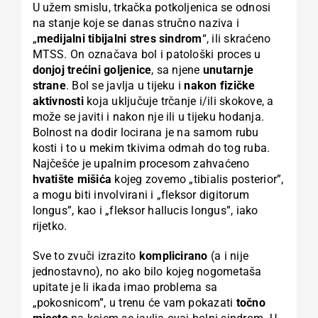
U užem smislu, trkačka potkoljenica se odnosi
na stanje koje se danas stručno naziva i
„
medijalni tibijalni stres sindrom
“, ili skraćeno
MTSS. On označava bol i patološki proces u
donjoj trećini goljenice
, sa njene
unutarnje
strane
. Bol se javlja u tijeku i
nakon fizičke
aktivnosti
koja uključuje trčanje i/ili skokove, a
može se javiti i nakon nje ili u tijeku hodanja.
Bolnost na dodir locirana je na samom rubu
kosti i to u mekim tkivima odmah do tog ruba.
Najčešće je upalnim procesom zahvaćeno
hvatište mišića
kojeg zovemo „tibialis posterior”,
a mogu biti involvirani i „fleksor digitorum
longus”, kao i „fleksor hallucis longus”, iako
rijetko.
Sve to zvuči izrazito
komplicirano
(a i nije
jednostavno), no ako bilo kojeg nogometaša
upitate je li ikada imao problema sa
„pokosnicom”, u trenu će vam pokazati
točno