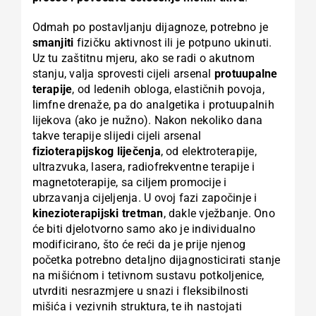
Odmah po postavljanju dijagnoze, potrebno je
smanjiti
fizičku aktivnost ili je potpuno ukinuti.
Uz tu zaštitnu mjeru, ako se radi o akutnom
stanju, valja sprovesti cijeli arsenal
protuupalne
terapije
, od ledenih obloga, elastičnih povoja,
limfne drenaže, pa do analgetika i protuupalnih
lijekova (ako je nužno). Nakon nekoliko dana
takve terapije slijedi cijeli arsenal
fizioterapijskog liječenja
, od elektroterapije,
ultrazvuka, lasera, radiofrekventne terapije i
magnetoterapije, sa ciljem promocije i
ubrzavanja cijeljenja. U ovoj fazi započinje i
kinezioterapijski tretman
, dakle vježbanje. Ono
će biti djelotvorno samo ako je individualno
modificirano, što će reći da je prije njenog
početka potrebno detaljno dijagnosticirati stanje
na mišićnom i tetivnom sustavu potkoljenice,
utvrditi nesrazmjere u snazi i fleksibilnosti
mišića i vezivnih struktura, te ih nastojati