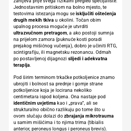
zahtjeva prije svega fizikalni pregled specijaliste.
Jednostavnim pritiskom na bolno mjesto, te
testovima istezanja mogu se
isključiti oštećenja
drugih mekih tkiva
u okolini. Točan obim
upalnog procesa moguće je utvrditi
ultrazvučnom pretragom
, a ako postoji sumnja
na prijelom zamora (puknuće kosti poradi
prejakog mišićnog vučenja), dobro je učiniti RTG,
scintigrafiju, ili magnetsku rezonancu. Odmah
po postavljenoj dijagnozi
slijedi i adekvatna
terapija
.
Pod širim terminom trkačke potkoljenice znamo
ubrojiti i bolnost sa prednje i gornje strane
potkoljenice koja je locirana nekoliko
centimetara ispod koljena. Ona nastaje pod
identičnim uvjetima
kao i „prava”, ali se
strukturalno obično razlikuju po tome što u
ovom slučaju dolazi do
zbrajanja mikrotrauma
u samim mišićima i to njima trima (tibialis
anterior, peroneus longus i peroneus brevis).