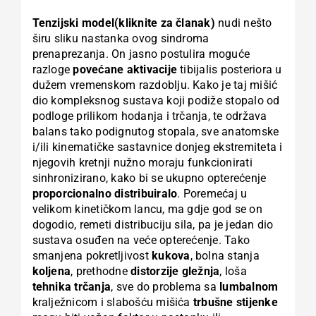
Tenzijski model(kliknite za članak)
nudi nešto
širu sliku nastanka ovog sindroma
prenaprezanja. On jasno postulira moguće
razloge
povećane aktivacije
tibijalis posteriora u
dužem vremenskom razdoblju. Kako je taj mišić
dio kompleksnog sustava koji podiže stopalo od
podloge prilikom hodanja i trčanja, te održava
balans tako podignutog stopala, sve anatomske
i/ili kinematičke sastavnice donjeg ekstremiteta i
njegovih kretnji nužno moraju funkcionirati
sinhronizirano, kako bi se ukupno opterećenje
proporcionalno distribuiralo
. Poremećaj u
velikom kinetičkom lancu, ma gdje god se on
dogodio, remeti distribuciju sila, pa je jedan dio
sustava osuđen na veće opterećenje. Tako
smanjena pokretljivost
kukova
, bolna stanja
koljena
, prethodne
distorzije gležnja
, loša
tehnika trčanja
, sve do problema sa
lumbalnom
kralježnicom i slabošću mišića
trbušne stijenke