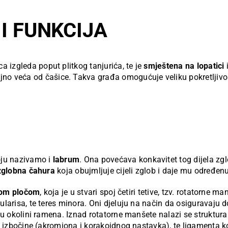
 I FUNKCIJA
 izgleda poput plitkog tanjurića, te je
smještena na lopatici
i
jno veća od čašice. Takva građa omogućuje veliku pokretljivost
oju nazivamo i
labrum
. Ona povećava konkavitet tog dijela zglo
zglobna čahura
koja obujmljuje cijeli zglob i daje mu određenu
nom pločom
, koja je u stvari spoj četiri tetive, tzv. rotatorne m
larisa, te teres minora. Oni djeluju na način da osiguravaju d
 u okolini ramena. Iznad rotatorne manšete nalazi se struktur
ne izbočine (akromiona i korakoidnog nastavka), te ligamenta k