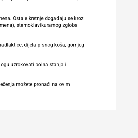
ena. Ostale kretnje događaju se kroz
amena), sternoklavikurarnog zgloba
 nadlaktice, dijela prsnog koša, gornjeg
mogu uzrokovati bolna stanja i
ječenja možete pronaći na ovim