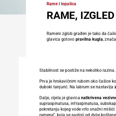
Rame i lopatica
RAME, IZGLED
Rameni zglob građen je tako da čašica
glavica gotovo
pravilna kugla
, znača
Stabilnost se postiže na nekoliko razina.
Prva je hrskavičnim rubom oko čašice k
duboki tanjurić. Na labrum se nastavlja
Dalje, cijela je glavica
natkrivena veziv
supraspinatusa, infraspinatusa, subskapu
pokretanju kojeg vode vrlo snažni mišići
ramena
”, koja se sastoji od dvije košta