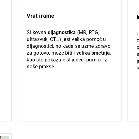
Vrat i rame
Slikovna
dijagnostika
(MR, RTG,
U
ultrazvuk, CT…) jest velika pomoć u
dijagnostici, no kada se uzme zdravo
p
za gotovo, može biti i
velika smetnja
,
s
m
kao što pokazuje slijedeći primjer iz
p
naše prakse.