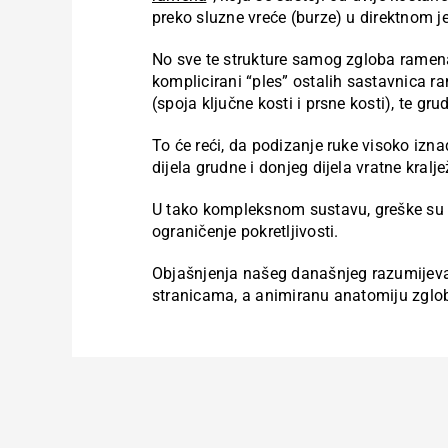
preko sluzne vreće (burze) u direktnom j
No sve te strukture samog zgloba ramen
komplicirani “ples” ostalih sastavnica 
(spoja ključne kosti i prsne kosti), te gru
To će reći, da podizanje ruke visoko iz
dijela grudne i donjeg dijela vratne kralje
U tako kompleksnom sustavu, greške s
ograničenje pokretljivosti.
Objašnjenja našeg današnjeg razumijeva
stranicama, a animiranu anatomiju zgloba