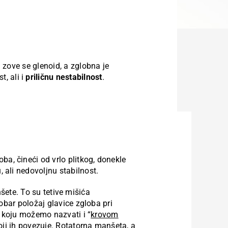
 zove se glenoid, a zglobna je
, ali i
priličnu nestabilnost
.
ba, čineći od vrlo plitkog, donekle
, ali nedovoljnu stabilnost.
anšete. To su tetive mišića
obar položaj glavice zgloba pri
a koju možemo nazvati i “
krovom
oji ih povezuje. Rotatorna manšeta, a