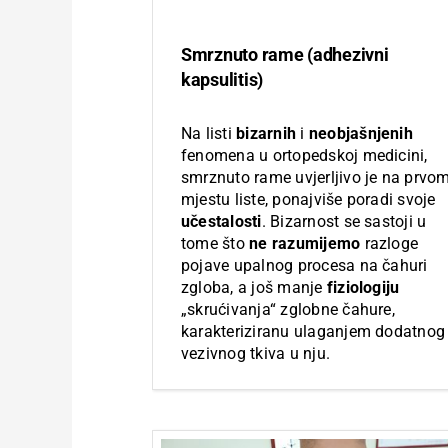
Smrznuto rame (adhezivni
kapsulitis)
Na listi
bizarnih
i
neobjašnjenih
fenomena u ortopedskoj medicini,
smrznuto rame uvjerljivo je na prvo
mjestu liste, ponajviše poradi svoje
učestalosti
. Bizarnost se sastoji u
tome što
ne razumijemo
razloge
pojave upalnog procesa na čahuri
zgloba, a još manje
fiziologiju
„skrućivanja“ zglobne čahure,
karakteriziranu ulaganjem dodatnog
vezivnog tkiva u nju.