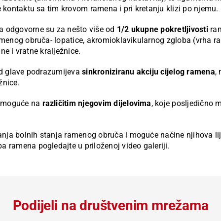
e kontaktu sa tim krovom ramena i pri kretanju klizi po njemu.
a odgovorne su za nešto više od
1/2 ukupne pokretljivosti
ram
ramenog obruča- lopatice, akromioklavikularnog zgloba (vrha r
dne i vratne kralježnice.
nad glave podrazumijeva
sinkroniziranu akciju cijelog ramena
,
žnice.
u moguće na
različitim njegovim dijelovima
, koje posljedično 
nja bolnih stanja ramenog obruča i moguće načine njihova li
 ramena pogledajte u priloženoj video galeriji.
Podijeli na društvenim mrežama