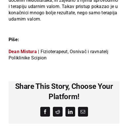
uočenih nedostataka, ili zajedno s njima sprovodimo
i terapiju udarnim valom. Takav pristup pokazao je u
konačnici mnogo bolje rezultate, nego samo terapija
udarnim valom.
Piše:
Dean Mistura
| Fizioterapeut, Osnivač i ravnatelj
Poliklinike Scipion
Share This Story, Choose Your
Platform!
Facebook
Reddit
LinkedIn
Email: