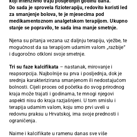
koji intenzivno traju posljednjih godinu dana.
Do sada je sprovela fizioterapiju, redovito koristi led
za smanjenje bolova, te je mjesecima pod
medikamentoznom analgetskom terapijom. Ukupno
stanje se popravilo, te sada ima manje smetnje.
Njena su pitanja vezana uz daljnju terapiju, vježbe, te
mogućnost da sa terapijom udarnim valom „razbije“
i dugoročno otkloni svoje smetnje.
Tri su faze kalcifikata
– nastanak, mirovanje i
reapsorpcija. Najbolnije su prva i posljednja, dok je
srednja karakterizirana smanjenom ili nedostajućom
bolnosti. Cijeli proces od početka do svog prirodnog
kraja može trajati i godinama, te mnogi njegovi
aspekti nisu do kraja razjašnjeni. U tom smislu i
terapija udarnim valom, koju smo prvi uveli u
redovnu praksu u Hrvatskoj, ima svoje prednosti i
ograničenja.
Naime i kalcifikate u ramenu danas sve više