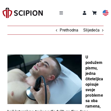
Skip
to
content
Toggle
Navigation
NAŠE USLUGE
Prethodna
Slijedeća
SCIPION AKADEMIJA
U
Q&A
podužem
pismu,
jedna
O NAMA
čiteteljica
opisuje
svoje
NOVOSTI
probleme
sa oba
KONTAKT
ramena,