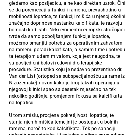
gledamo kao posljedicu, a ne kao direktan uzrok. Čini
se da poremećaji u funkciji ramena, prevashodno u
mobilnosti lopatice, te funkciji mišića u njenoj okolini
značajno doprinose nastanku kalcifikata, te razvoju
bolnosti kod istih. Neki eminentni europski stručnjaci
tvrde da samo poboljšanjem funkcije lopatice,
možemo smanjiti potrebu za operativnim zahvatom
na ramenu poradi kalcifikata, a samim time i potrebu
ta terapijom udarnim valom, koja jest neugodna, te
su posljedični bolovi redovni dio terapijske
procedure. Statistika koju je nedavno prezentirao dr.
Van der List (ortoped sa subspecijalnošću za rame iz
Nizozemske) govori kako je broj takvih operacija u
njegovoj klinici spao sa desetak mjesečno na tek
nekoliko godišnje, promjenom fokusa sa kalcifikata
na lopaticu.
U tom smislu, procjena pokretljivosti lopatice, te
stanja njenih mišića temeljni je postupak u bolnih
ramena, naročito kod kalcifikata. Tek po sanaciji