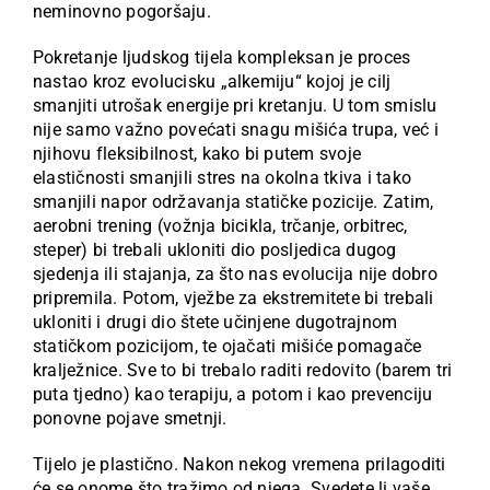
neminovno pogoršaju.
Pokretanje ljudskog tijela kompleksan je proces
nastao kroz evolucisku „alkemiju“ kojoj je cilj
smanjiti utrošak energije pri kretanju. U tom smislu
nije samo važno povećati snagu mišića trupa, već i
njihovu fleksibilnost, kako bi putem svoje
elastičnosti smanjili stres na okolna tkiva i tako
smanjili napor održavanja statičke pozicije. Zatim,
aerobni trening (vožnja bicikla, trčanje, orbitrec,
steper) bi trebali ukloniti dio posljedica dugog
sjedenja ili stajanja, za što nas evolucija nije dobro
pripremila. Potom, vježbe za ekstremitete bi trebali
ukloniti i drugi dio štete učinjene dugotrajnom
statičkom pozicijom, te ojačati mišiće pomagače
kralježnice. Sve to bi trebalo raditi redovito (barem tri
puta tjedno) kao terapiju, a potom i kao prevenciju
ponovne pojave smetnji.
Tijelo je plastično. Nakon nekog vremena prilagoditi
će se onome što tražimo od njega. Svedete li vaše