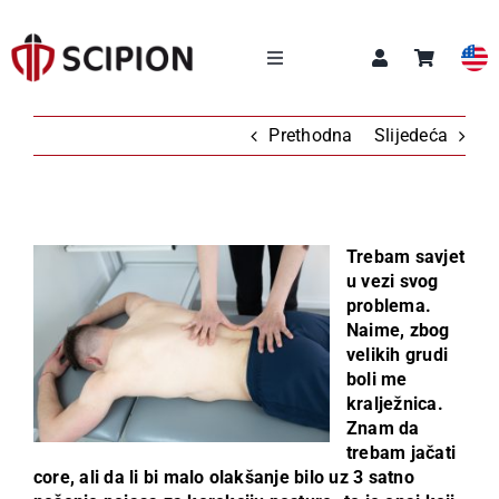
Skip
to
content
Toggle
Navigation
NAŠE USLUGE
Prethodna
Slijedeća
SCIPION AKADEMIJA
Trebam savjet
Q&A
u vezi svog
problema.
Naime, zbog
O NAMA
velikih grudi
boli me
kralježnica.
NOVOSTI
Znam da
trebam jačati
KONTAKT
core, ali da li bi malo olakšanje bilo uz 3 satno