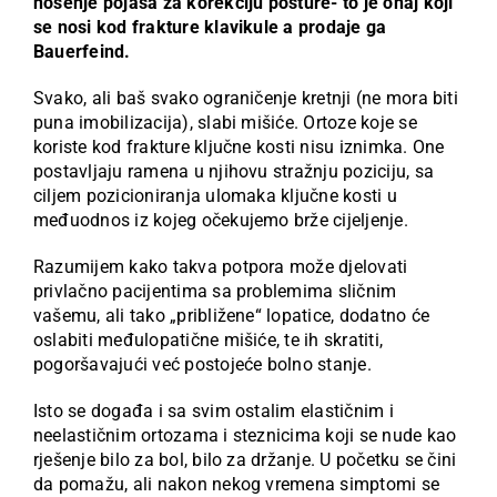
nošenje pojasa za korekciju posture- to je onaj koji
se nosi kod frakture klavikule a prodaje ga
Bauerfeind.
Svako, ali baš svako ograničenje kretnji (ne mora biti
puna imobilizacija), slabi mišiće. Ortoze koje se
koriste kod frakture ključne kosti nisu iznimka. One
postavljaju ramena u njihovu stražnju poziciju, sa
ciljem pozicioniranja ulomaka ključne kosti u
međuodnos iz kojeg očekujemo brže cijeljenje.
Razumijem kako takva potpora može djelovati
privlačno pacijentima sa problemima sličnim
vašemu, ali tako „približene“ lopatice, dodatno će
oslabiti međulopatične mišiće, te ih skratiti,
pogoršavajući već postojeće bolno stanje.
Isto se događa i sa svim ostalim elastičnim i
neelastičnim ortozama i steznicima koji se nude kao
rješenje bilo za bol, bilo za držanje. U početku se čini
da pomažu, ali nakon nekog vremena simptomi se